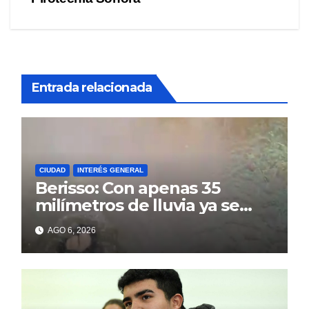
entradas
Entrada relacionada
CIUDAD
INTERÉS GENERAL
Berisso: Con apenas 35
milímetros de lluvia ya se
sienten los problemas
AGO 6, 2026