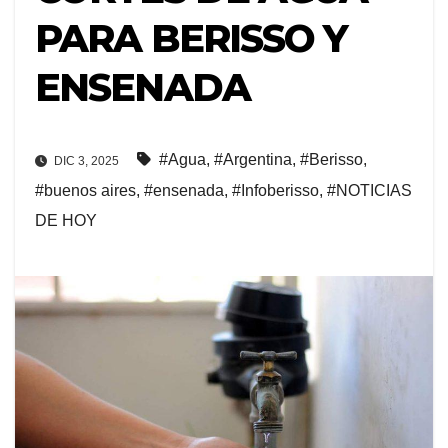
PARA BERISSO Y
ENSENADA
#Agua
,
#Argentina
,
#Berisso
,
DIC 3, 2025
#buenos aires
,
#ensenada
,
#Infoberisso
,
#NOTICIAS
DE HOY