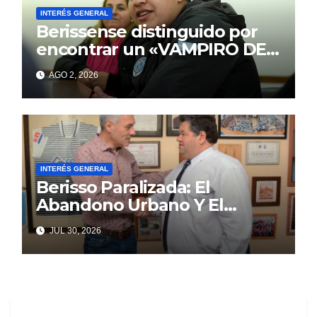
INTERÉS GENERAL
Berissense distinguido por
encontrar un «VAMPIRO DE
MAR»
AGO 2, 2026
INTERÉS GENERAL
Berisso Paralizada: El
Abandono Urbano Y El
Despilfarro Político Repiten
JUL 30, 2026
Una Vieja Historia De
Ineficiencia