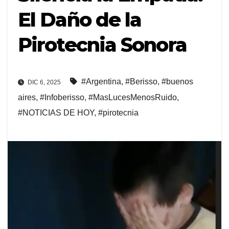
El Daño de la
Pirotecnia Sonora
#Argentina
,
#Berisso
,
#buenos
DIC 6, 2025
aires
,
#Infoberisso
,
#MasLucesMenosRuido
,
#NOTICIAS DE HOY
,
#pirotecnia