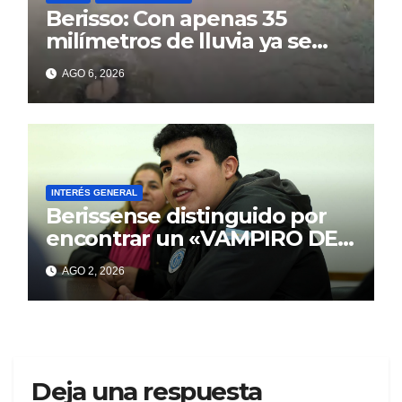
Berisso: Con apenas 35
milímetros de lluvia ya se
sienten los problemas
AGO 6, 2026
INTERÉS GENERAL
Berissense distinguido por
encontrar un «VAMPIRO DE
MAR»
AGO 2, 2026
Deja una respuesta