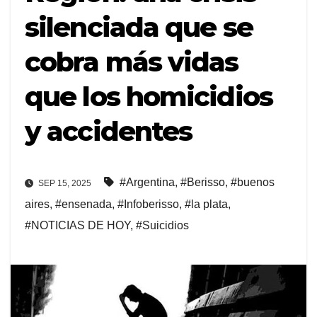
silenciada que se
cobra más vidas
que los homicidios
y accidentes
#Argentina
,
#Berisso
,
#buenos
SEP 15, 2025
aires
,
#ensenada
,
#Infoberisso
,
#la plata
,
#NOTICIAS DE HOY
,
#Suicidios