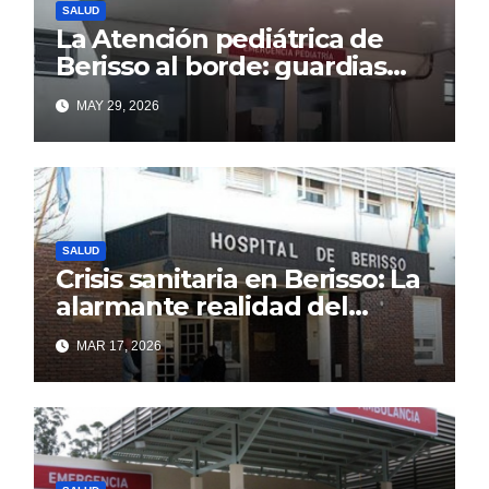
SALUD
La Atención pediátrica de
Berisso al borde: guardias
saturadas por la alta
MAY 29, 2026
demanda
SALUD
Crisis sanitaria en Berisso: La
alarmante realidad del
Hospital Larraín que el
MAR 17, 2026
discurso oficial intenta
ocultar