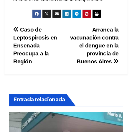
Navegación
Caso de
Arranca la
Leptospirosis en
vacunación contra
de
Ensenada
el dengue en la
entradas
Preocupa a la
provincia de
Región
Buenos Aires
Entrada relacionada