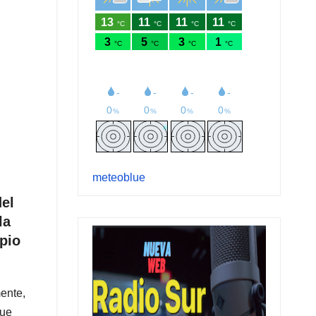
meteoblue
del
la
pio
mente,
fue