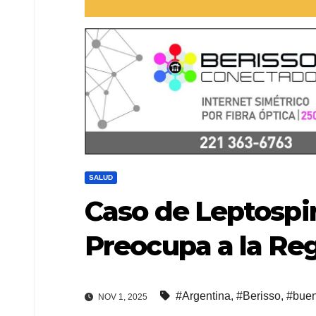
SALUD
Caso de Leptospi
Preocupa a la Re
#Argentina
,
#Berisso
,
#buen
NOV 1, 2025