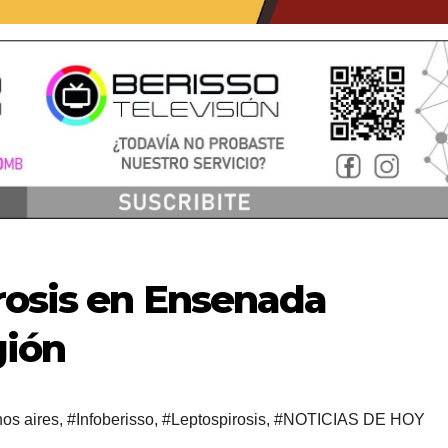
rosis en Ensenada
gión
os aires
,
#Infoberisso
,
#Leptospirosis
,
#NOTICIAS DE HOY