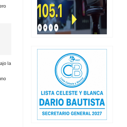
ero
ajo la
uno