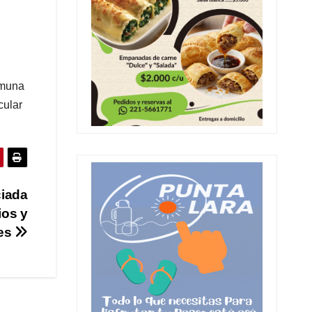
omuna
cular
ciada
ios y
tes