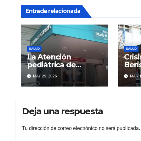
Entrada relacionada
SALUD
SALUD
La Atención
Crisi
pediátrica de
Beri
Berisso al borde:
alar
MAY 29, 2026
MAR 1
guardias saturadas
del 
por la alta demanda
que 
ofici
ocul
Deja una respuesta
Tu dirección de correo electrónico no será publicada.