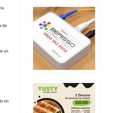
ria
a de
te un
to en