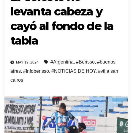
levanta cabeza y
cayó al fondo de la
tabla
#Argentina
,
#Berisso
,
#buenos
MAY 19, 2024
aires
,
#Infoberisso
,
#NOTICIAS DE HOY
,
#villa san
calros