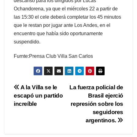
descanso para los dirigidos por Lucas
Ochandorena, ya que el miércoles 22 a partir de
las 15:30 el cele deberá completar los 45 minutos
que le restan por jugar ante Los Andes, en el
encuentro que había sido oportunamente
suspendido.
Furnte:Prensa Club Villa San Carlos
Navegación
A la Villa se le
La fuerza policial de
escapó un partido
Brasil ejerció
de
increíble
represión sobre los
entradas
seguidores
argentinos.