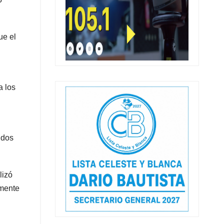
ue el
a los
 dos
lizó
amente