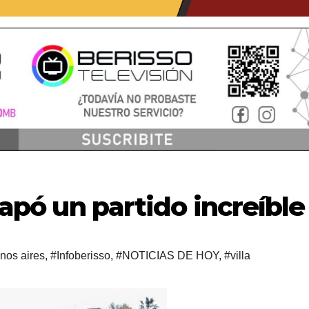
scapó un partido increíble
nos aires
,
#Infoberisso
,
#NOTICIAS DE HOY
,
#villa