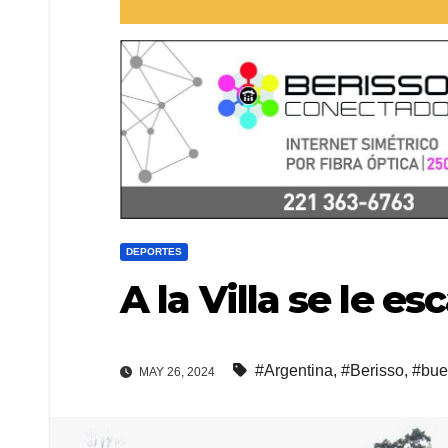
DEPORTES
A la Villa se le e
#Argentina
,
#Berisso
,
#bue
MAY 26, 2024