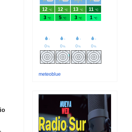
meteoblue
io
o