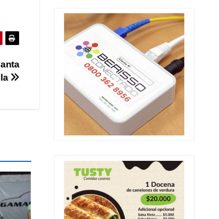
vanta
bla