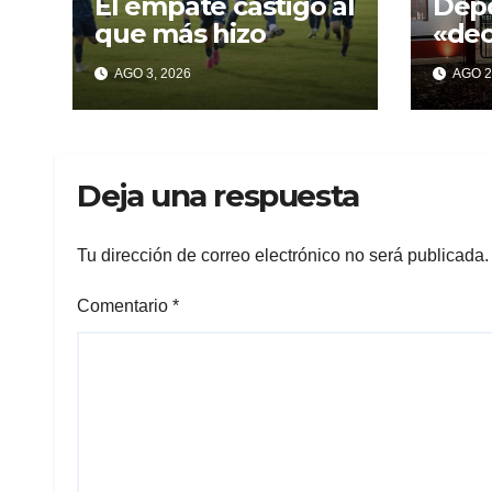
El empate castigó al
Depo
que más hizo
«de
con 
AGO 3, 2026
AGO 2
pro
incu
Deja una respuesta
Tu dirección de correo electrónico no será publicada.
Comentario
*