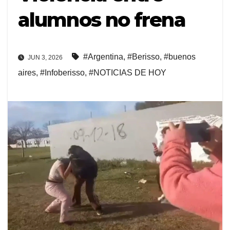
alumnos no frena
#Argentina
,
#Berisso
,
#buenos
JUN 3, 2026
aires
,
#Infoberisso
,
#NOTICIAS DE HOY