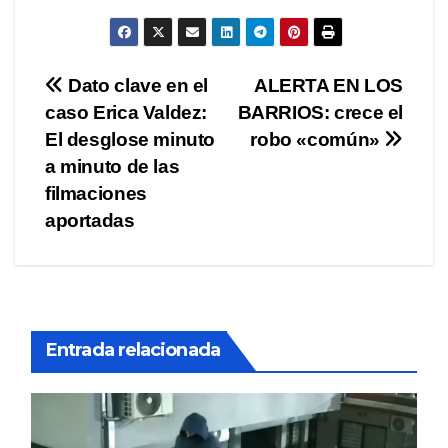
Navegación
Dato clave en el
ALERTA EN LOS
caso Erica Valdez:
BARRIOS: crece el
de
El desglose minuto
robo «común»
entradas
a minuto de las
filmaciones
aportadas
Entrada relacionada