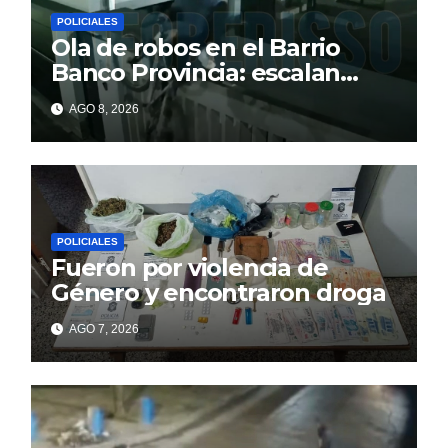
POLICIALES
Ola de robos en el Barrio
Banco Provincia: escalan
paredes en la noche y nadie
AGO 8, 2026
responde
POLICIALES
Fueron por violencia de
Género y encontraron droga
AGO 7, 2026