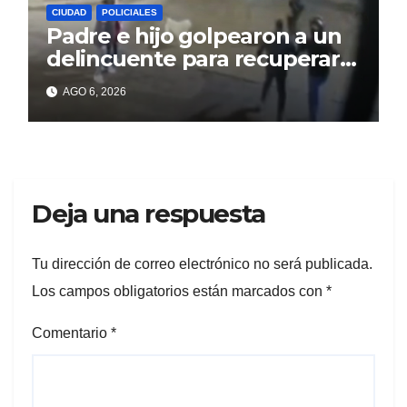
CIUDAD
POLICIALES
Padre e hijo golpearon a un
delincuente para recuperar
un celular robado en Berisso
AGO 6, 2026
Deja una respuesta
Tu dirección de correo electrónico no será publicada.
Los campos obligatorios están marcados con
*
Comentario
*