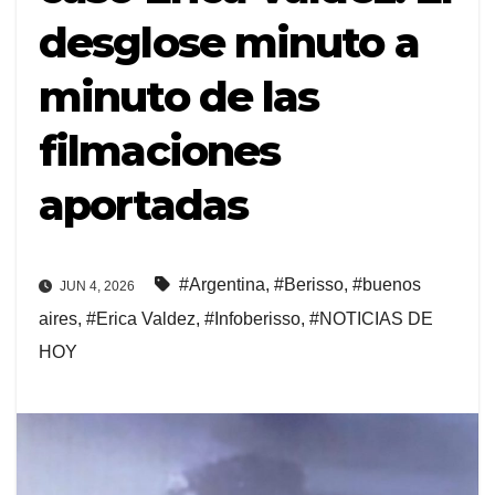
desglose minuto a
minuto de las
filmaciones
aportadas
#Argentina
,
#Berisso
,
#buenos
JUN 4, 2026
aires
,
#Erica Valdez
,
#Infoberisso
,
#NOTICIAS DE
HOY