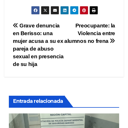
Navegación
Grave denuncia
Preocupante: la
en Berisso: una
Violencia entre
de
mujer acusa a su ex
alumnos no frena
entradas
pareja de abuso
sexual en presencia
de su hija
Entrada relacionada