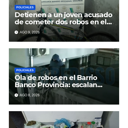
POLICIALES
Detienen a un joven acusado
de cometer dos robos en el
barrio Banco Provincia
AGO 9, 2026
POLICIALES
Ola de robos en el Barrio
Banco Provincia: escalan
paredes en la noche y nadie
AGO 8, 2026
responde