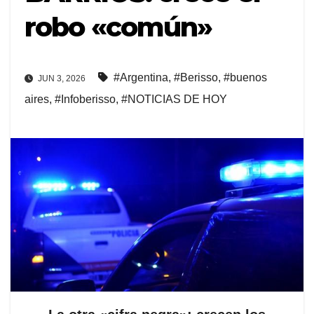
robo «común»
#Argentina
,
#Berisso
,
#buenos
JUN 3, 2026
aires
,
#Infoberisso
,
#NOTICIAS DE HOY