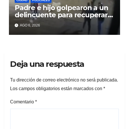
CIUDAD
POLICIALES
Padre e hijo golpearon a un
delincuente para recuperar
un celular robado en Berisso
AGO 6, 2026
Deja una respuesta
Tu dirección de correo electrónico no será publicada.
Los campos obligatorios están marcados con
*
Comentario
*