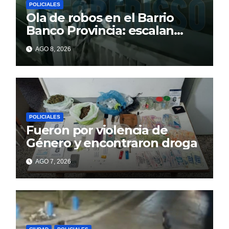
POLICIALES
Ola de robos en el Barrio
Banco Provincia: escalan
paredes en la noche y nadie
AGO 8, 2026
responde
POLICIALES
Fueron por violencia de
Género y encontraron droga
AGO 7, 2026