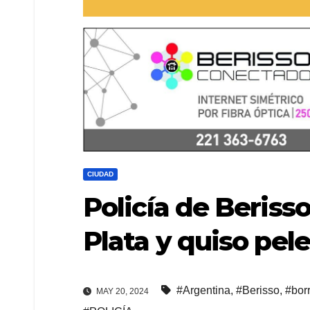
CIUDAD
Policía de Beriss
Plata y quiso pel
#Argentina
,
#Berisso
,
#bor
MAY 20, 2024