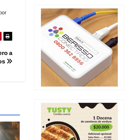
por
ero a
os