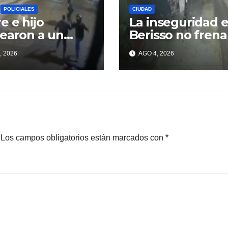
POLICIALES
CIUDAD
e e hijo
La inseguridad 
earon a un
Berisso no frena
ncuente para
, 2026
AGO 4, 2026
perar un
lar robado en
sso
Los campos obligatorios están marcados con
*