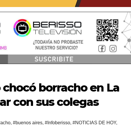
o chocó borracho en La
ear con sus colegas
racho
,
#buenos aires
,
#Infoberisso
,
#NOTICIAS DE HOY
,