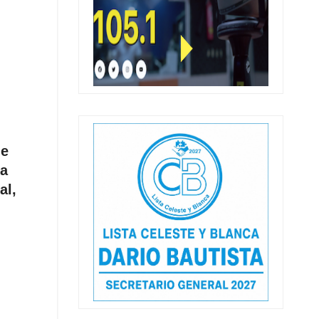
ue
na
al,