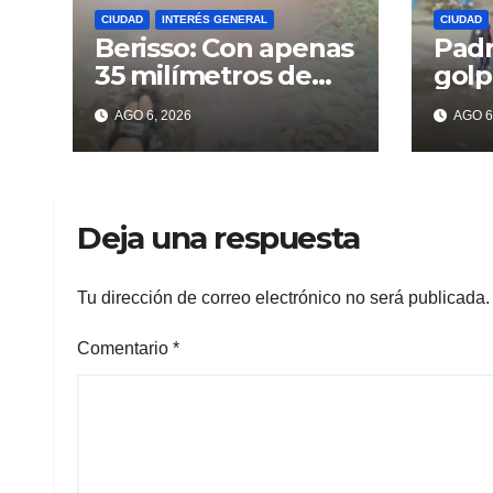
CIUDAD
INTERÉS GENERAL
CIUDAD
Berisso: Con apenas
Padr
35 milímetros de
golp
lluvia ya se sienten
deli
AGO 6, 2026
AGO 6
los problemas
recu
celu
Beri
Deja una respuesta
Tu dirección de correo electrónico no será publicada.
Comentario
*