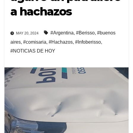
a hachazos
#Argentina
,
#Berisso
,
#buenos
MAY 20, 2024
aires
,
#comisaria
,
#Hachazos
,
#Infoberisso
,
#NOTICIAS DE HOY