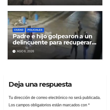
CIUDAD
POLICIALES
Padre e hijo golpearon a un
delincuente para recuperar
un celular robado en Berisso
AGO 6, 2026
Deja una respuesta
Tu dirección de correo electrónico no será publicada.
Los campos obligatorios están marcados con
*