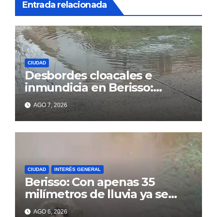
Entrada relacionada
CIUDAD
Desbordes cloacales e
inmundicia en Berisso:
colapso de la red en la calle
AGO 7, 2026
14
CIUDAD
INTERÉS GENERAL
Berisso: Con apenas 35
milímetros de lluvia ya se
sienten los problemas
AGO 6, 2026