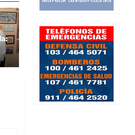
da:
ico
ja