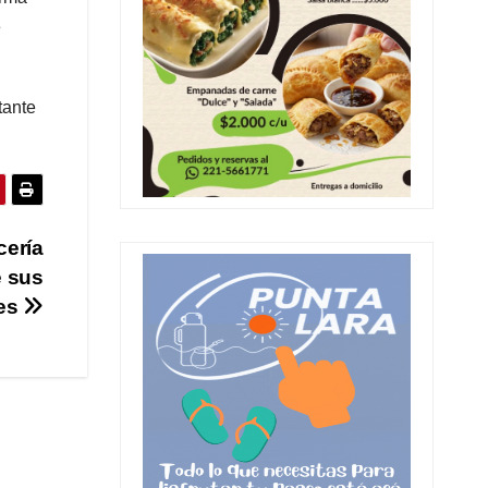
e
tante
ería
e sus
res