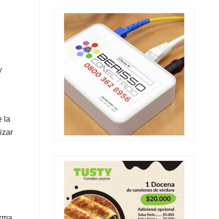
y
 la
izar
orma