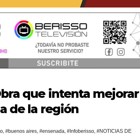
Obra que intenta mejorar
a de la región
so
,
#buenos aires
,
#ensenada
,
#Infoberisso
,
#NOTICIAS DE