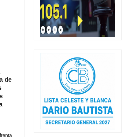
a
a de
s
s
a
frenta