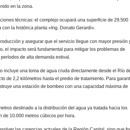
nido en la zona.
aciones técnicas: el complejo ocupará una superficie de 29.500
on la histórica planta «Ing. Donato Gerardi».
producción y asegurar que el servicio llegue con mayor presión 
so, el impacto será fundamental para mitigar los problemas de
 períodos de alta demanda estival.
cto incluye una toma de agua cruda directamente desde el Río de
to de 2,2 kilómetros hasta el predio de tratamiento. Para garant
construye una estación de bombeo con una capacidad máxima de
tros destinado a la distribución del agua ya tratada hacia los
 de 10.000 metros cúbicos por hora.
esolver las carencias actuales de la Región Capital, sino que f