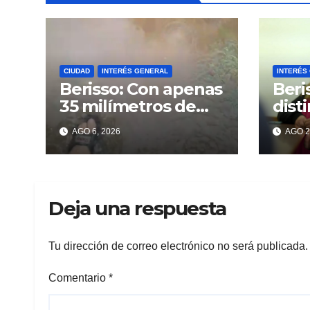
CIUDAD
INTERÉS GENERAL
INTERÉS
Berisso: Con apenas
Beri
35 milímetros de
dist
lluvia ya se sienten
enco
AGO 6, 2026
AGO 2
los problemas
«VA
MAR
Deja una respuesta
Tu dirección de correo electrónico no será publicada.
Comentario
*