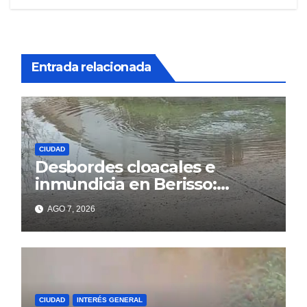
Entrada relacionada
CIUDAD
Desbordes cloacales e
inmundicia en Berisso:
colapso de la red en la calle
AGO 7, 2026
14
CIUDAD
INTERÉS GENERAL