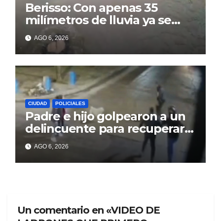
Berisso: Con apenas 35
milímetros de lluvia ya se
sienten los problemas
AGO 6, 2026
CIUDAD
POLICIALES
Padre e hijo golpearon a un
delincuente para recuperar
un celular robado en Berisso
AGO 6, 2026
Un comentario en «VIDEO DE