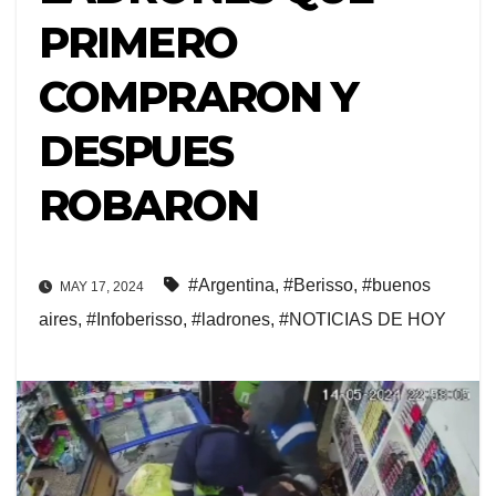
PRIMERO
COMPRARON Y
DESPUES
ROBARON
#Argentina
,
#Berisso
,
#buenos
MAY 17, 2024
aires
,
#Infoberisso
,
#ladrones
,
#NOTICIAS DE HOY