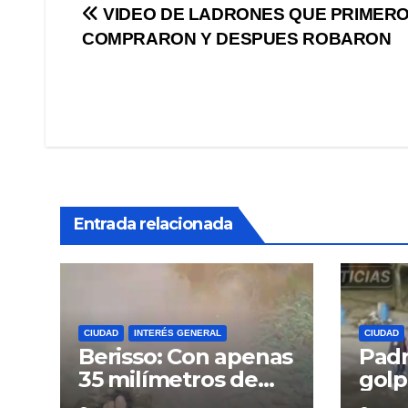
Navegación
VIDEO DE LADRONES QUE PRIMER
COMPRARON Y DESPUES ROBARON
de
entradas
Entrada relacionada
CIUDAD
INTERÉS GENERAL
CIUDAD
Berisso: Con apenas
Padr
35 milímetros de
golp
lluvia ya se sienten
deli