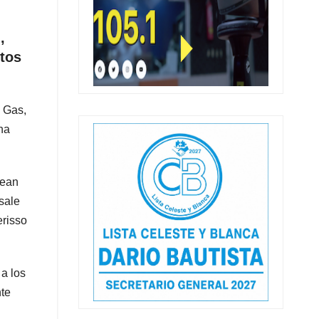
,
utos
e Gas,
na
sean
sale
erisso
 a los
nte