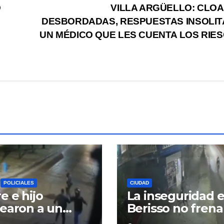
O
VILLA ARGÜELLO: CLO
DESBORDADAS, RESPUESTAS INSOLIT
UN MÉDICO QUE LES CUENTA LOS RIE
POLICIALES
CIUDAD
e e hijo
La inseguridad 
earon a un
Berisso no frena
ncuente para