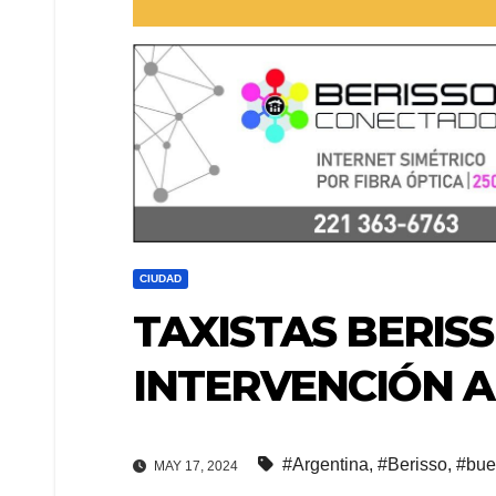
CIUDAD
TAXISTAS BERIS
INTERVENCIÓN A
#Argentina
,
#Berisso
,
#bue
MAY 17, 2024