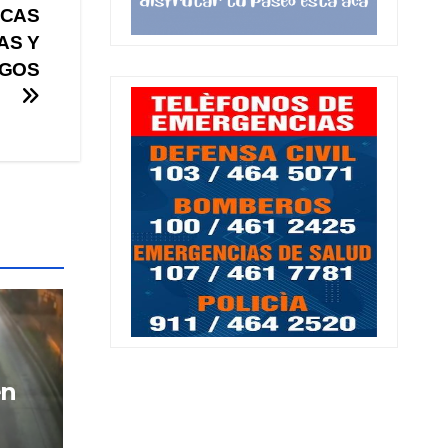
ACAS
AS Y
SGOS
en