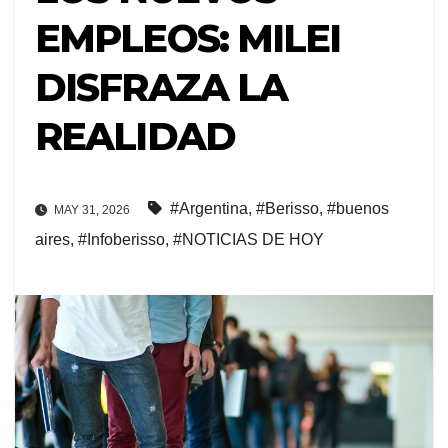
EMPLEOS: MILEI
DISFRAZA LA
REALIDAD
#Argentina
,
#Berisso
,
#buenos
MAY 31, 2026
aires
,
#Infoberisso
,
#NOTICIAS DE HOY