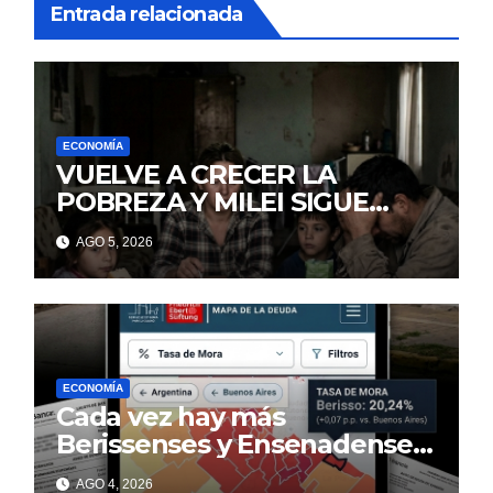
Entrada relacionada
ECONOMÍA
VUELVE A CRECER LA
POBREZA Y MILEI SIGUE
MINTIENDO
AGO 5, 2026
ECONOMÍA
Cada vez hay más
Berissenses y Ensenadenses
con deudas incobrables
AGO 4, 2026