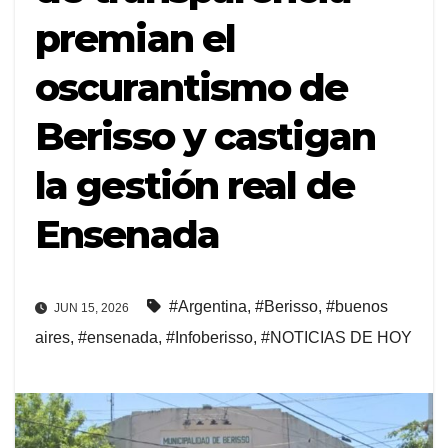
premian el
oscurantismo de
Berisso y castigan
la gestión real de
Ensenada
#Argentina
,
#Berisso
,
#buenos
JUN 15, 2026
aires
,
#ensenada
,
#Infoberisso
,
#NOTICIAS DE HOY