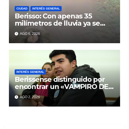
CIUDAD
INTERÉS GENERAL
Berisso: Con apenas 35
milímetros de lluvia ya se
sienten los problemas
AGO 6, 2026
INTERÉS GENERAL
Berissense distinguido por
encontrar un «VAMPIRO DE
MAR»
AGO 2, 2026