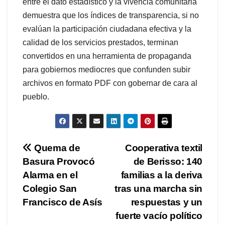
entre el dato estadístico y la vivencia comunitaria
demuestra que los índices de transparencia, si no
evalúan la participación ciudadana efectiva y la
calidad de los servicios prestados, terminan
convertidos en una herramienta de propaganda
para gobiernos mediocres que confunden subir
archivos en formato PDF con gobernar de cara al
pueblo.
Navegación
Quema de
Cooperativa textil
Basura Provocó
de Berisso: 140
de
Alarma en el
familias a la deriva
entradas
Colegio San
tras una marcha sin
Francisco de Asís
respuestas y un
fuerte vacío político