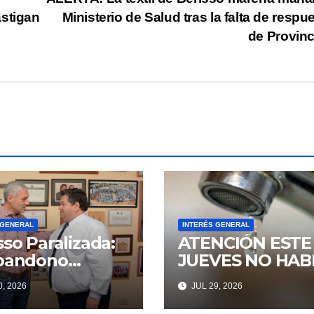
astigan
Ministerio de Salud tras la falta de respu
de Provin
 GENERAL
INTERÉS GENERAL
sso Paralizada:
ATENCIÓN ESTE
Abandono
JUEVES NO HAB
no Y El
AGUA EN BERIS
, 2026
JUL 29, 2026
ilfarro Político
NI ENSENADA
ten Una Vieja