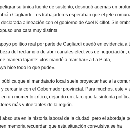
 peligrar su única fuente de sustento, desnudó además un prof
abián Cagliardi. Los trabajadores esperaban que el jefe comun
u declarada alineación con el gobierno de Axel Kicillof. Sin emb
expuso una cara muy distinta.
apoyo político real por parte de Cagliardi quedó en evidencia a 
abeza del reclamo o de abrir canales efectivos de negociación, e
 de manera tajante: «los mandó a marchar» a La Plata,
ya hice todo lo que pude».
 pública que el mandatario local suele proyectar hacia la comu
 y cercanía con el Gobernador provincial. Para muchos, este «
n un momento crítico, dejando en claro que la sintonía polític
ctores más vulnerables de la región.
 absoluta en la historia laboral de la ciudad, pero el abordaje po
nen memoria recuerdan que esta situación convulsiva se ha