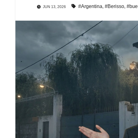
#Argentina
,
#Berisso
,
#bue
JUN 13, 2026