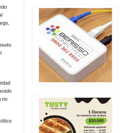
undo
al
argo,
través
l
nidad
lavado
a no
lítico