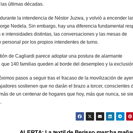
 las últimas décadas.
ón durante la intendencia de Néstor Juzwa, y volvió a encender la
orge Nedela. Sin embargo, hay una diferencia fundamental res
 e intensidades distintas, las conversaciones y las mesas de
 personal por los propios intendentes de turno.
tión de Cagliardi parece adoptar una postura de alarmante
 que 140 familias queden al borde del desempleo y la exclusió
ximos pasos a seguir tras el fracaso de la movilización de ayer,
ajadores sostienen que no darán el brazo a torcer, conscientes 
e más de un centenar de hogares que hoy, más que nunca, se si
.
ALERTA: La textil de Berisso marcha maña