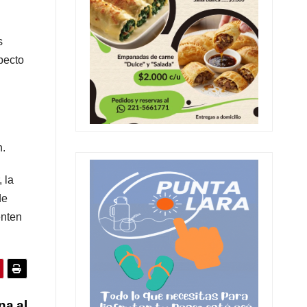
s
pecto
n.
 la
de
enten
na al