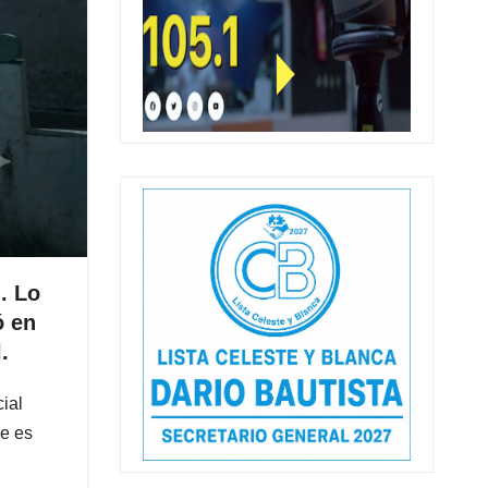
. Lo
ó en
.
ial
ue es