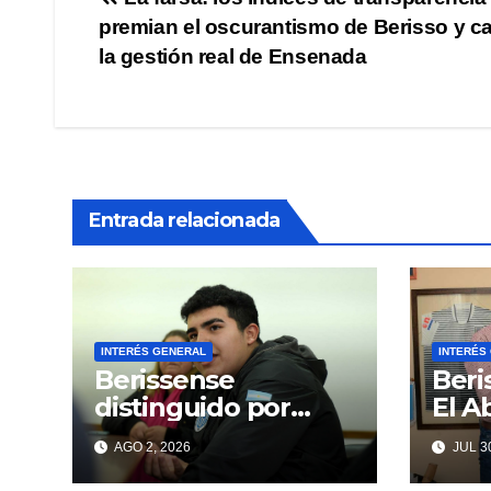
Navegación
premian el oscurantismo de Berisso y c
de
la gestión real de Ensenada
entradas
Entrada relacionada
INTERÉS GENERAL
INTERÉS
Berissense
Beri
distinguido por
El 
encontrar un
Urba
AGO 2, 2026
JUL 30
«VAMPIRO DE
Desp
MAR»
Repi