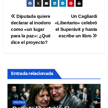
Navegación
Diputada quiere
Un Cagliardi
declarar al inodoro
«Libertario» celebró
de
como «un lugar
el Superávit y hasta
entradas
para la paz»: ¿Qué
escribe un libro
dice el proyecto?
Entrada relacionada
POLÍTICA