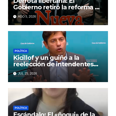
Derrota libertaria: El
Gobierno retiró la reforma a
la Ley de Tierras en el
AGO 5, 2026
Senado
POLÍTICA
Kicillof y un guiño a la
reelección de intendentes
que Cagliardi espera ansioso
JUL 25, 2026
POLÍTICA
Escándalo: El «ñoqui» de la