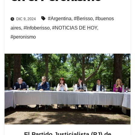
#Argentina
,
#Berisso
,
#buenos
DIC 9, 2024
aires
,
#Infoberisso
,
#NOTICIAS DE HOY
,
#peronismo
El Partido Justicialista (PJ) de