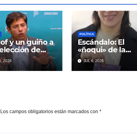
POLÍTICA
llof y un guiño a
Escándalo: El
eelección de
«ñoqui» de la
ndentes que
Legislatura
, 2026
JUL 6, 2026
iardi espera
vinculado a la
oso
concejal libertar
no quiere soltar 
«ESTADO»
Los campos obligatorios están marcados con
*