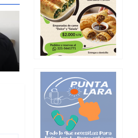
ia
al