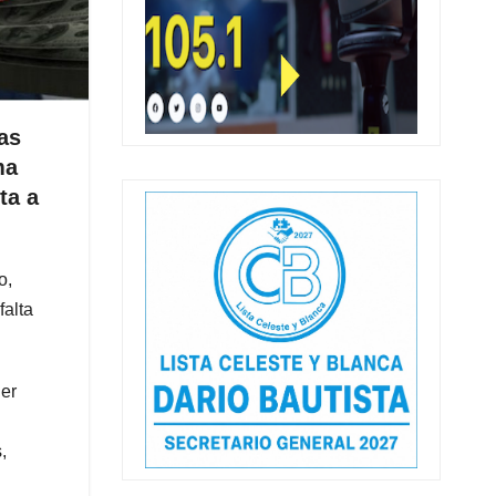
as
ma
ta a
o,
falta
ier
,