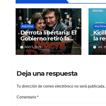
POLÍTICA
POLÍTICA
Derrota libertaria: El
Kici
Gobierno retiró la
la r
reforma a la Ley de
inte
AGO 5, 2026
JUL 25
Tierras en el
Cagl
Senado
ansi
Deja una respuesta
Tu dirección de correo electrónico no será publicada.
Comentario
*