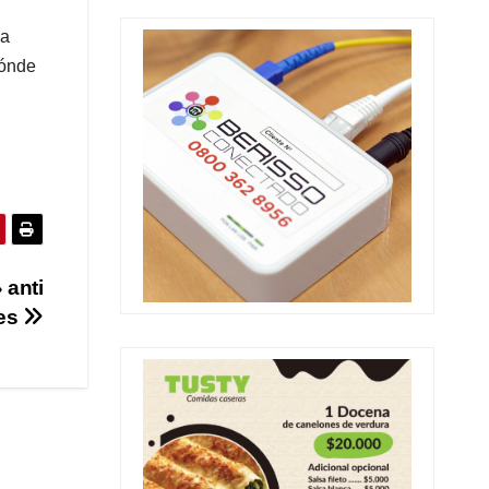
da
dónde
anti
res