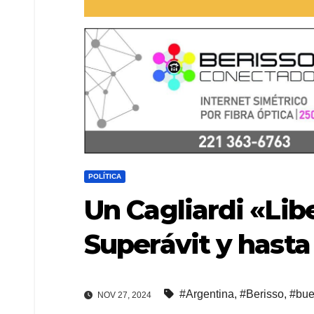
POLÍTICA
Un Cagliardi «Libe
Superávit y hasta 
#Argentina
,
#Berisso
,
#bue
NOV 27, 2024