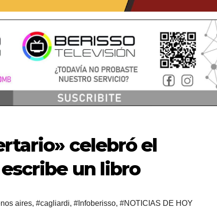
rtario» celebró el
escribe un libro
nos aires
,
#cagliardi
,
#Infoberisso
,
#NOTICIAS DE HOY