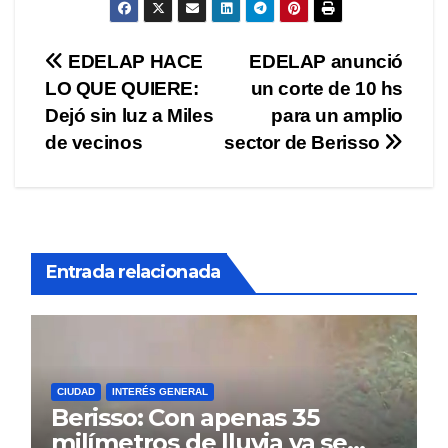
Navegación
EDELAP HACE
EDELAP anunció
LO QUE QUIERE:
un corte de 10 hs
de
Dejó sin luz a Miles
para un amplio
entradas
de vecinos
sector de Berisso
Entrada relacionada
CIUDAD
INTERÉS GENERAL
Berisso: Con apenas 35
milímetros de lluvia ya se