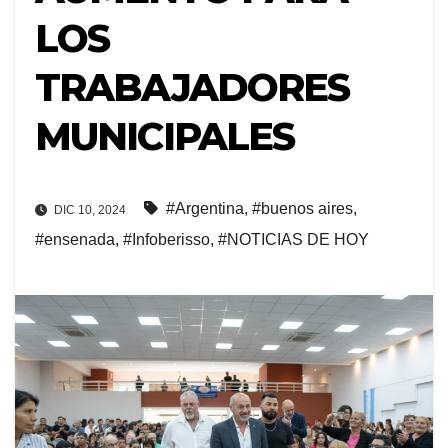
LOS
TRABAJADORES
MUNICIPALES
#Argentina
,
#buenos aires
,
DIC 10, 2024
#ensenada
,
#Infoberisso
,
#NOTICIAS DE HOY