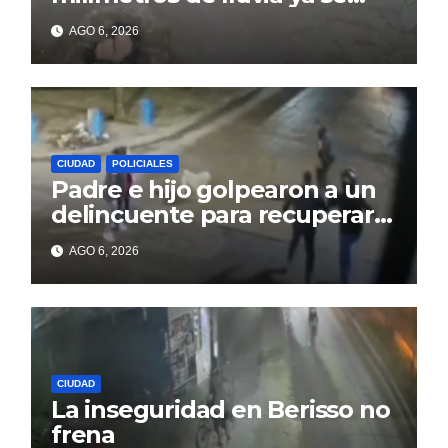
sienten los problemas
AGO 6, 2026
CIUDAD
POLICIALES
Padre e hijo golpearon a un
delincuente para recuperar
un celular robado en Berisso
AGO 6, 2026
CIUDAD
La inseguridad en Berisso no
frena