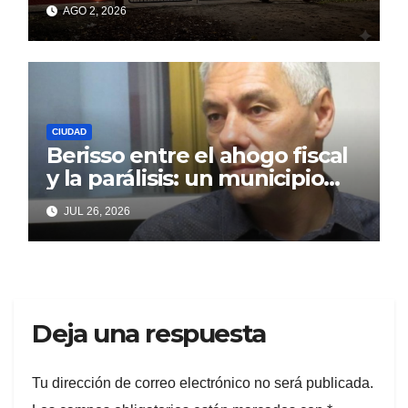
Cagliardi y sus promesas
AGO 2, 2026
incumplidas
CIUDAD
Berisso entre el ahogo fiscal
y la parálisis: un municipio
acorralado por la falta de
JUL 26, 2026
gestión y el desencanto
vecino
Deja una respuesta
Tu dirección de correo electrónico no será publicada.