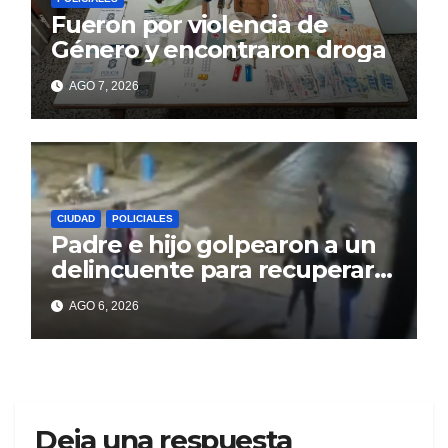
Fueron por violencia de
Género y encontraron droga
AGO 7, 2026
CIUDAD
POLICIALES
Padre e hijo golpearon a un
delincuente para recuperar
un celular robado en Berisso
AGO 6, 2026
Deja una respuesta