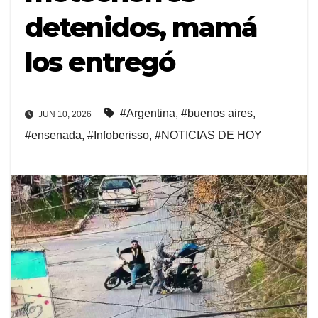
detenidos, mamá
los entregó
#Argentina
,
#buenos aires
,
JUN 10, 2026
#ensenada
,
#Infoberisso
,
#NOTICIAS DE HOY