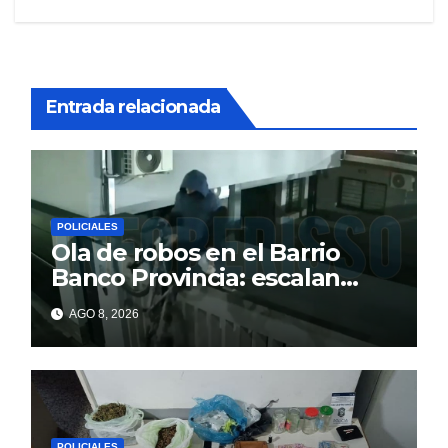
Entrada relacionada
POLICIALES
Ola de robos en el Barrio
Banco Provincia: escalan
paredes en la noche y nadie
AGO 8, 2026
responde
POLICIALES