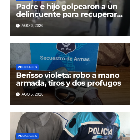
Padre e hijo golpearon a un
delincuente para recuperar
un celular robado en Berisso
AGO 6, 2026
POLICIALES
Berisso violeta: robo a mano
armada, tiros y dos profugos
AGO 5, 2026
POLICIALES