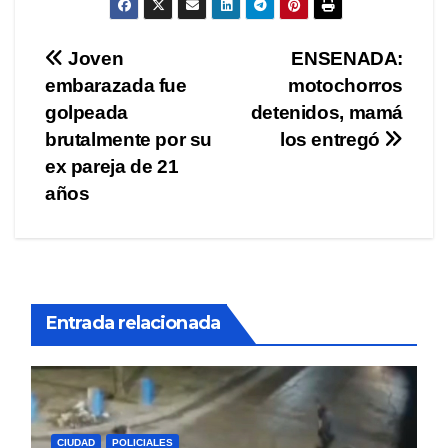
Navegación
Joven
ENSENADA:
embarazada fue
motochorros
de
golpeada
detenidos, mamá
entradas
brutalmente por su
los entregó
ex pareja de 21
años
Entrada relacionada
CIUDAD
POLICIALES