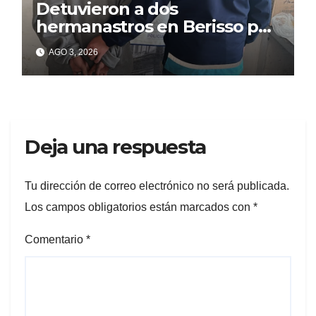
Detuvieron a dos
hermanastros en Berisso por
matar a puñaladas a un
AGO 3, 2026
tatuador
Deja una respuesta
Tu dirección de correo electrónico no será publicada.
Los campos obligatorios están marcados con
*
Comentario
*