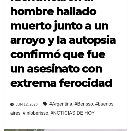
hombre hallado
muerto junto a un
arroyo y la autopsia
confirmó que fue
un asesinato con
extrema ferocidad
#Argentina
,
#Berisso
,
#buenos
JUN 12, 2026
aires
,
#Infoberisso
,
#NOTICIAS DE HOY