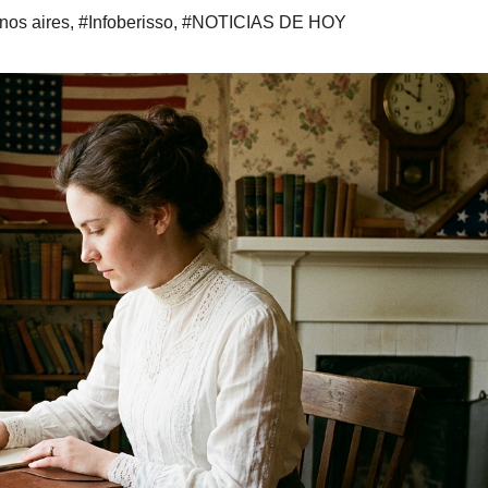
nos aires
,
#Infoberisso
,
#NOTICIAS DE HOY