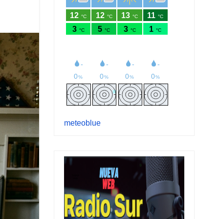
meteoblue