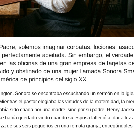
adre, solemos imaginar corbatas, lociones, asad
l perfectamente aceitada. Sin embargo, el verdade
 en las oficinas de una gran empresa de tarjetas d
movido y obstinado de una mujer llamada Sonora Sm
mérica de principios del siglo XX.
hington. Sonora se encontraba escuchando un sermón en la igle
Mientras el pastor elogiaba las virtudes de la maternidad, la me
había sido criada por una madre, sino por su padre, Henry Jack
e había quedado viudo cuando su esposa falleció al dar a luz 
rianza de sus seis pequeños en una remota granja, entregándoles