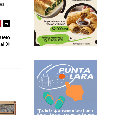
nes
sueto
pal