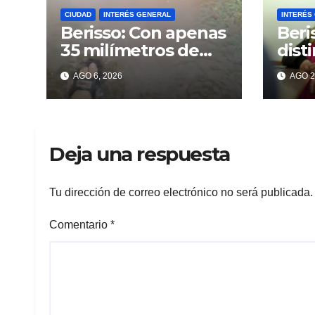
CIUDAD
INTERÉS GENERAL
INTERÉS
Berisso: Con apenas
Beri
35 milímetros de
dist
lluvia ya se sienten
enco
AGO 6, 2026
AGO 2
los problemas
«VA
MAR
Deja una respuesta
Tu dirección de correo electrónico no será publicada.
Comentario
*