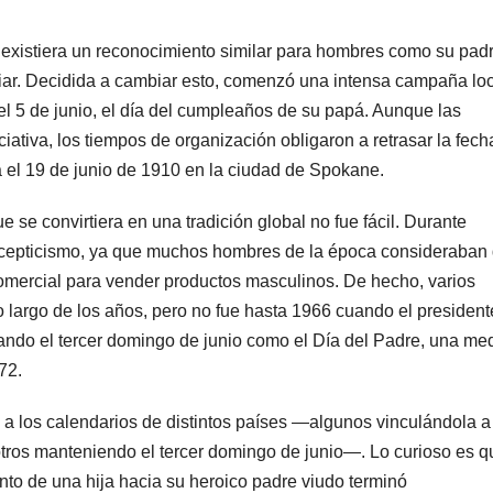
 existiera un reconocimiento similar para hombres como su padr
liar. Decidida a cambiar esto, comenzó una intensa campaña loc
 el 5 de junio, el día del cumpleaños de su papá. Aunque las
ciativa, los tiempos de organización obligaron a retrasar la fech
a el 19 de junio de 1910 en la ciudad de Spokane.
 se convirtiera en una tradición global no fue fácil. Durante
escepticismo, ya que muchos hombres de la época consideraban
 comercial para vender productos masculinos. De hecho, varios
 largo de los años, pero no fue hasta 1966 cuando el president
ndo el tercer domingo de junio como el Día del Padre, una me
72.
ó a los calendarios de distintos países —algunos vinculándola a
 otros manteniendo el tercer domingo de junio—. Lo curioso es q
nto de una hija hacia su heroico padre viudo terminó