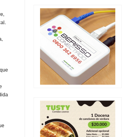
e,
al.
a,
 que
e
dida
ue