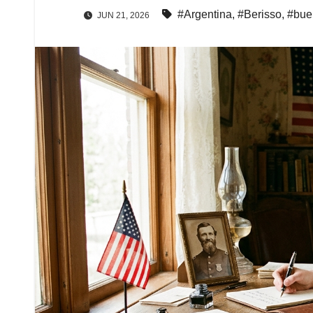
#Argentina
,
#Berisso
,
#bue
JUN 21, 2026