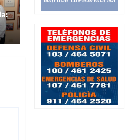
da:
ico
ja