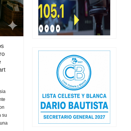
os
ro
e
art
sia
nte
son
a su
 una