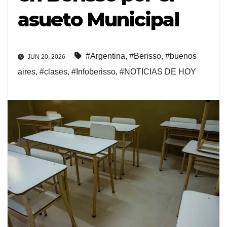
asueto Municipal
#Argentina
,
#Berisso
,
#buenos
JUN 20, 2026
aires
,
#clases
,
#Infoberisso
,
#NOTICIAS DE HOY