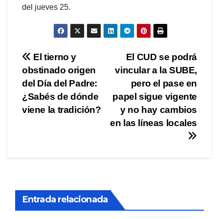
del jueves 25.
Navegación
El tierno y
El CUD se podrá
obstinado origen
vincular a la SUBE,
de
del Día del Padre:
pero el pase en
entradas
¿Sabés de dónde
papel sigue vigente
viene la tradición?
y no hay cambios
en las líneas locales
Entrada relacionada