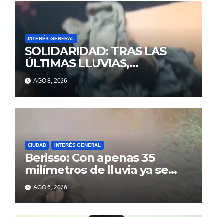
INTERÉS GENERAL
SOLIDARIDAD: TRAS LAS
ÚLTIMAS LLUVIAS,
ALEJANDRA PERDIÓ TODO Y
AGO 8, 2026
NECESITA DE LA AYUDA DE
TODOS
CIUDAD
INTERÉS GENERAL
Berisso: Con apenas 35
milímetros de lluvia ya se
sienten los problemas
AGO 6, 2026