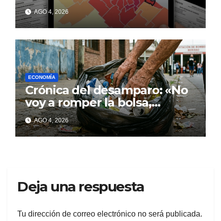
con deudas incobrables
AGO 4, 2026
ECONOMÍA
Crónica del desamparo: «No
voy a romper la bolsa,
quédese tranquilo…»
AGO 4, 2026
Deja una respuesta
Tu dirección de correo electrónico no será publicada.