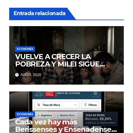
Entrada relacionada
ECONOMÍA
VUELVE A CRECER LA
POBREZA Y MILEI SIGUE
MINTIENDO
AGO 5, 2026
ECONOMÍA
Cada vez hay más
Berissenses y Ensenadenses