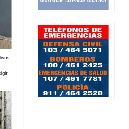
tivos
igir