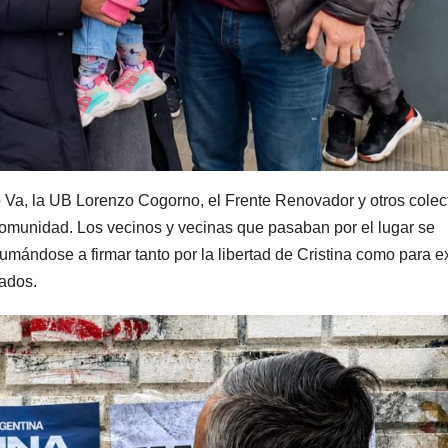
 Va, la UB Lorenzo Cogorno, el Frente Renovador y otros colec
 comunidad. Los vecinos y vecinas que pasaban por el lugar se
sumándose a firmar tanto por la libertad de Cristina como para ex
lados.