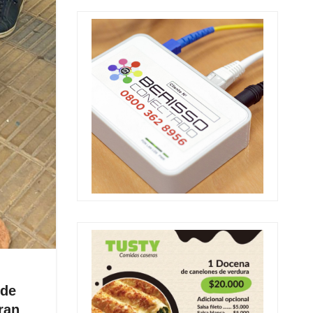
 de
ran