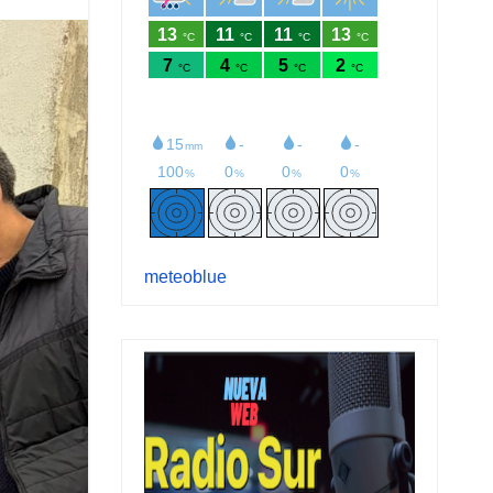
meteoblue