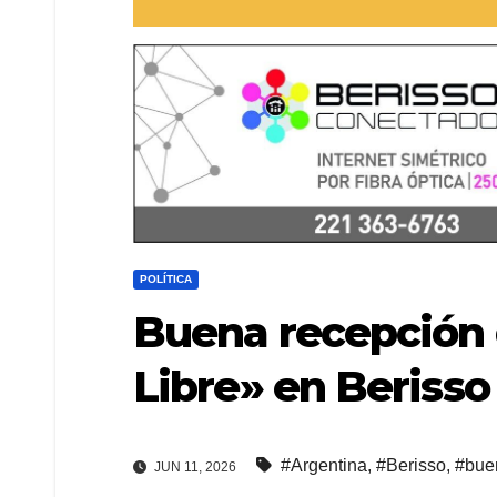
POLÍTICA
Buena recepción 
Libre» en Berisso
#Argentina
,
#Berisso
,
#bue
JUN 11, 2026