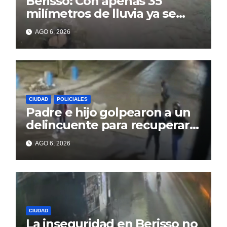
Berisso: Con apenas 35
milímetros de lluvia ya se
sienten los problemas
AGO 6, 2026
CIUDAD
POLICIALES
Padre e hijo golpearon a un
delincuente para recuperar
un celular robado en Berisso
AGO 6, 2026
CIUDAD
La inseguridad en Berisso no