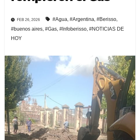
#Agua
,
#Argentina
,
#Berisso
,
FEB 26, 2026
#buenos aires
,
#Gas
,
#Infoberisso
,
#NOTICIAS DE
HOY