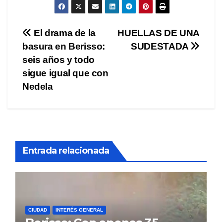
Navegación
El drama de la
HUELLAS DE UNA
basura en Berisso:
SUDESTADA
de
seis años y todo
entradas
sigue igual que con
Nedela
Entrada relacionada
CIUDAD
INTERÉS GENERAL