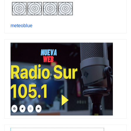
meteoblue