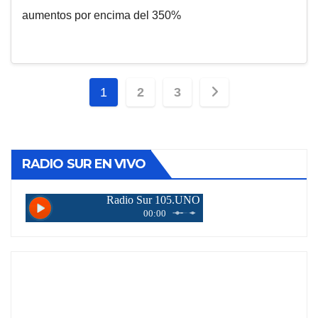
aumentos por encima del 350%
Paginación
1
2
3
de
entradas
RADIO SUR EN VIVO