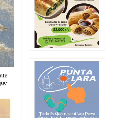
nte
que