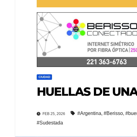
CIUDAD
HUELLAS DE UN
#Argentina
,
#Berisso
,
#bue
FEB 25, 2026
#Sudestada