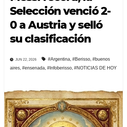
Selección venció 2-
0 a Austria y selló
su clasificación
#Argentina
,
#Berisso
,
#buenos
JUN 22, 2026
aires
,
#ensenada
,
#Infoberisso
,
#NOTICIAS DE HOY