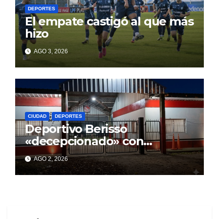
DEPORTES
El empate castigó al que más
hizo
AGO 3, 2026
CIUDAD
DEPORTES
Deportivo Berisso
«decepcionado» con
Cagliardi y sus promesas
AGO 2, 2026
incumplidas