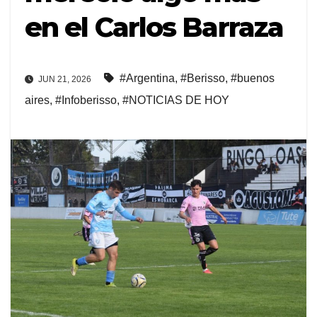
en el Carlos Barraza
#Argentina
,
#Berisso
,
#buenos
JUN 21, 2026
aires
,
#Infoberisso
,
#NOTICIAS DE HOY