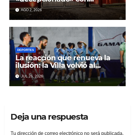
Cagliardi y sus promesas
AGO 2, 2026
incumplidas
DEPORTES
La reacción que renueva la
ilusión: la Villa volvió al
triunfo con fútbol y
JUL 26, 2026
personalidad
Deja una respuesta
Tu dirección de correo electrónico no será publicada.