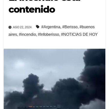
contenido
#Argentina
,
#Berisso
,
#buenos
AGO 22, 2024
aires
,
#incendio
,
#Infoberisso
,
#NOTICIAS DE HOY