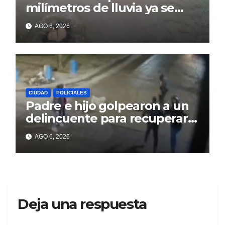
milímetros de lluvia ya se
sienten los problemas
AGO 6, 2026
CIUDAD
POLICIALES
Padre e hijo golpearon a un
delincuente para recuperar
un celular robado en Berisso
AGO 6, 2026
Deja una respuesta