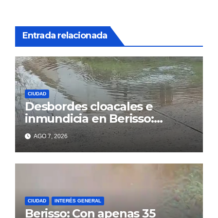
Entrada relacionada
CIUDAD
Desbordes cloacales e
inmundicia en Berisso:
colapso de la red en la calle
AGO 7, 2026
14
CIUDAD
INTERÉS GENERAL
Berisso: Con apenas 35