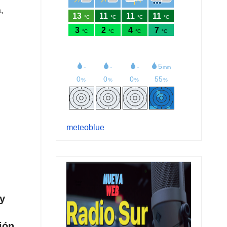
a
,
meteoblue
 y
ión