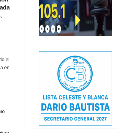
rada
.
do el
ca en
amo