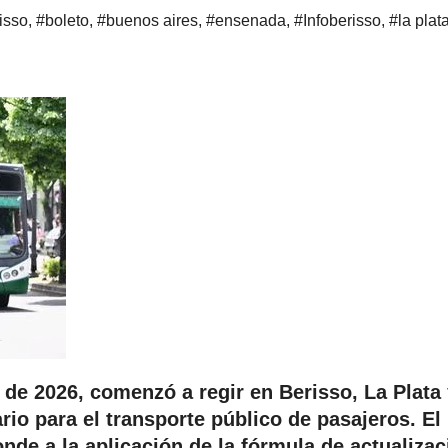
isso
,
#boleto
,
#buenos aires
,
#ensenada
,
#Infoberisso
,
#la plat
o de 2026, comenzó a regir en Berisso, La Plata
io para el transporte público de pasajeros. El
nde a la aplicación de la fórmula de actualizac