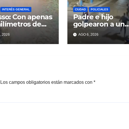
INTERÉS GENERAL
CIUDAD
POLICIALES
sso: Con apenas
Padre e hijo
ilímetros de
golpearon a un
ia ya se sienten
delincuente par
, 2026
AGO 6, 2026
problemas
recuperar un
celular robado 
Berisso
Los campos obligatorios están marcados con
*