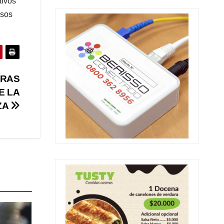
tivos
isos
TRAS
E LA
ZA