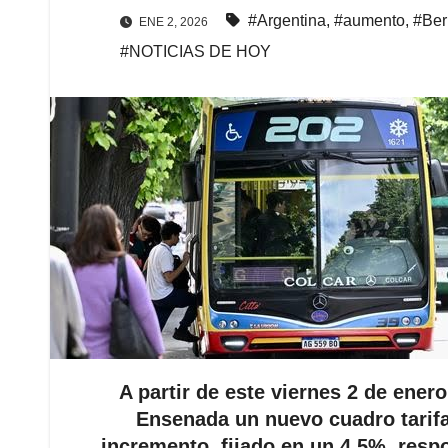
#Argentina
,
#aumento
,
#Ber
ENE 2, 2026
#NOTICIAS DE HOY
A partir de este viernes 2 de ener
Ensenada un nuevo cuadro tarifar
incremento, fijado en un 4,5%, respo