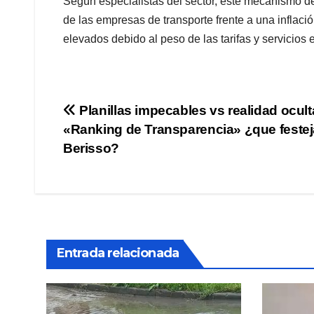
Según especialistas del sector, este mecanismo de
de las empresas de transporte frente a una inflació
elevados debido al peso de las tarifas y servicios 
Navegación
Planillas impecables vs realidad ocult
«Ranking de Transparencia» ¿que festej
de
Berisso?
entradas
Entrada relacionada