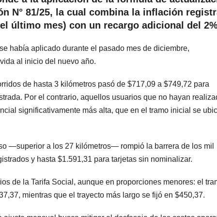
n N° 81/25, la cual combina la inflación regist
el último mes) con un recargo adicional del 2%
 se había aplicado durante el pasado mes de diciembre,
vida al inicio del nuevo año.
rridos de hasta 3 kilómetros pasó de $717,09 a $749,72 para
rada. Por el contrario, aquellos usuarios que no hayan realiza
ncial significativamente más alta, que en el tramo inicial se ubi
nso —superior a los 27 kilómetros— rompió la barrera de los mil
strados y hasta $1.591,31 para tarjetas sin nominalizar.
ios de la Tarifa Social, aunque en proporciones menores: el tr
7,37, mientras que el trayecto más largo se fijó en $450,37.