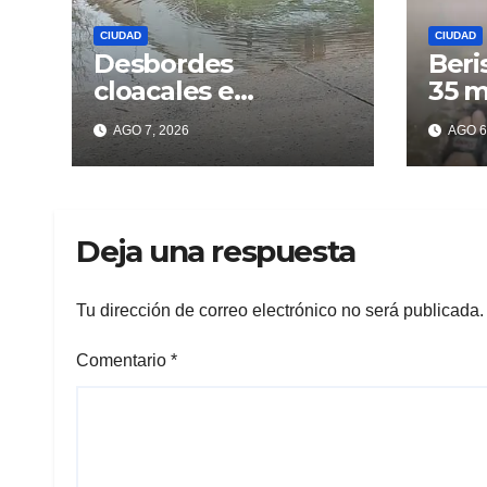
CIUDAD
CIUDAD
Desbordes
Beri
cloacales e
35 m
inmundicia en
lluv
AGO 7, 2026
AGO 6
Berisso: colapso de
los 
la red en la calle 14
Deja una respuesta
Tu dirección de correo electrónico no será publicada.
Comentario
*