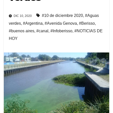
#10 de diciembre 2020
,
#Aguas
DIC 10, 2020
verdes
,
#Argentina
,
#Avenida Genova
,
#Berisso
,
#buenos aires
,
#canal
,
#Infoberisso
,
#NOTICIAS DE
HOY