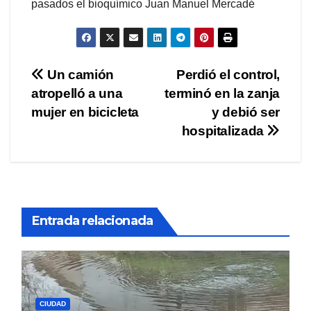
pasados el bioquímico Juan Manuel Mercadé
Navegación
Un camión
Perdió el control,
atropelló a una
terminó en la zanja
de
mujer en bicicleta
y debió ser
entradas
hospitalizada
Entrada relacionada
CIUDAD