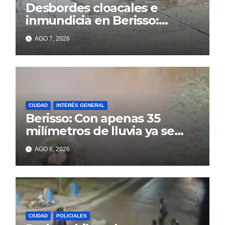
Desbordes cloacales e
inmundicia en Berisso:
colapso de la red en la calle
AGO 7, 2026
14
CIUDAD
INTERÉS GENERAL
Berisso: Con apenas 35
milímetros de lluvia ya se
sienten los problemas
AGO 6, 2026
CIUDAD
POLICIALES