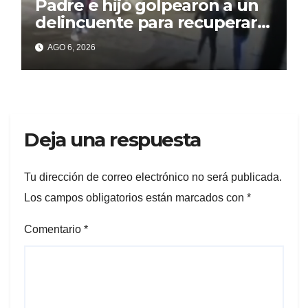
Padre e hijo golpearon a un
delincuente para recuperar
un celular robado en Berisso
AGO 6, 2026
Deja una respuesta
Tu dirección de correo electrónico no será publicada.
Los campos obligatorios están marcados con
*
Comentario
*