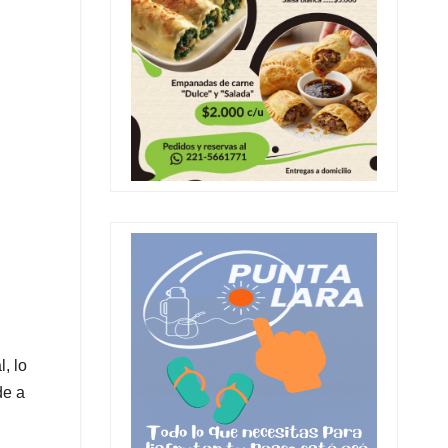
, lo
de a