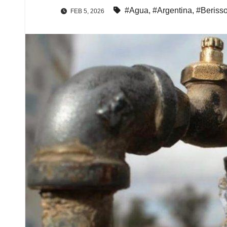
#Agua
,
#Argentina
,
#Beriss
FEB 5, 2026