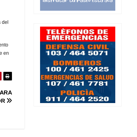
 del
ento
ve en
CARA
OR