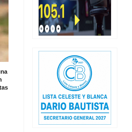
una
n
tas