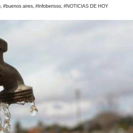
o
,
#buenos aires
,
#Infoberisso
,
#NOTICIAS DE HOY