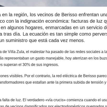
 en la región, los vecinos de Berisso enfrentan un
ico con la indignación económica: facturas de luz 
en algunos hogares, enmarcadas en un servicio d
tras día. La ecuación es tan simple como perver
un suministro que está cada vez menos.
a de Villa Zula, el malestar ha pasado de las redes sociales a l
rás representaban un gasto manejable, hoy aterrizan en los bu
es superan el 30% de sus ingresos.
ones visibles. Por el contrario, la red eléctrica de Berisso pare
ransformadores que estallan ante la primera subida de tensión y
la falta de luz. El verdadero «vía crucis» comienza cuando el us
s filas de vecinos damnificados por electrodomésticos quemados 