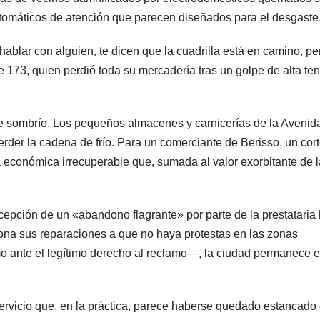
tomáticos de atención que parecen diseñados para el desgaste
blar con alguien, te dicen que la cuadrilla está en camino, pe
le 173, quien perdió toda su mercadería tras un golpe de alta te
de sombrío. Los pequeños almacenes y carnicerías de la Avenid
der la cadena de frío. Para un comerciante de Berisso, un cor
a económica irrecuperable que, sumada al valor exorbitante de l
rcepción de un «abandono flagrante» por parte de la prestataria
ona sus reparaciones a que no haya protestas en las zonas
mo ante el legítimo derecho al reclamo—, la ciudad permanece 
ervicio que, en la práctica, parece haberse quedado estancado 