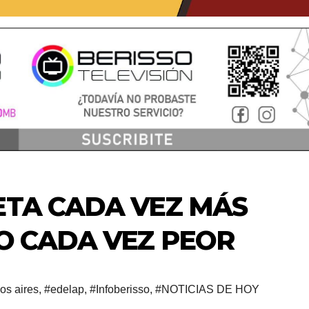
ETA CADA VEZ MÁS
IO CADA VEZ PEOR
os aires
,
#edelap
,
#Infoberisso
,
#NOTICIAS DE HOY