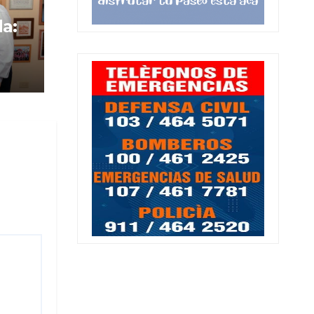
da:
ico
ja