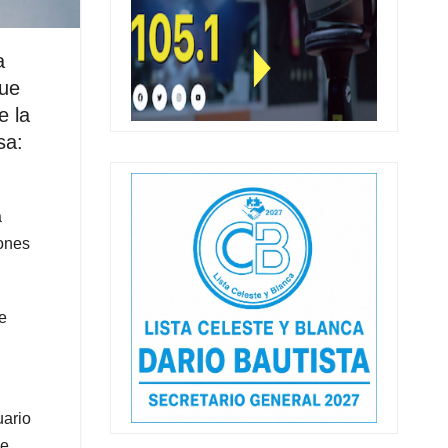
a
que
e la
sa:
a
zones
ce
uario
se