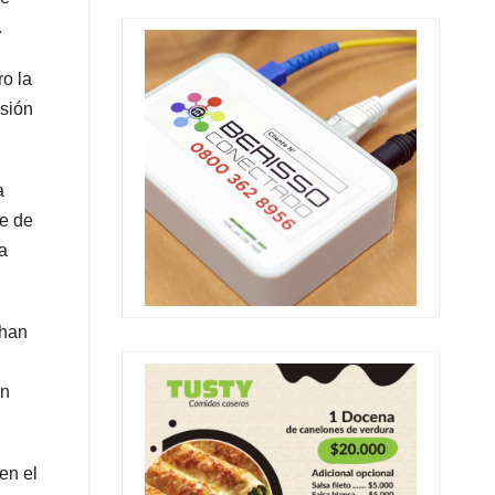
.
ro la
nsión
a
te de
a
 han
en
en el