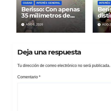
CIUDAD
INTERÉS GENERAL
INTERÉS
Berisso: Con apenas
Beri
35 milímetros de
dist
lluvia ya se sienten
enco
AGO 6, 2026
AGO 2
los problemas
«VA
MAR
Deja una respuesta
Tu dirección de correo electrónico no será publicada.
Comentario
*