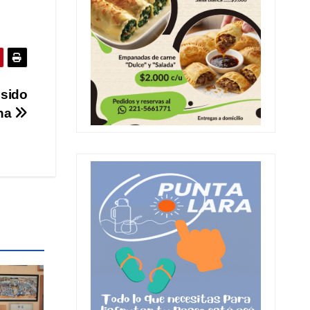
 sido
ina