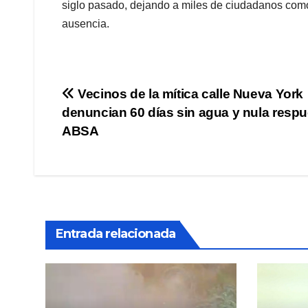
siglo pasado, dejando a miles de ciudadanos como
ausencia.
Navegación
Vecinos de la mítica calle Nueva York
denuncian 60 días sin agua y nula respu
de
ABSA
entradas
Entrada relacionada