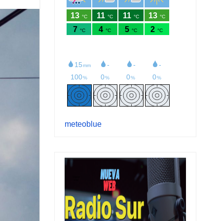
meteoblue