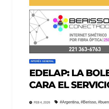
INTERÉS GENERAL
EDELAP: LA BOL
CARA EL SERVIC
#Argentina
,
#Berisso
,
#buen
FEB 4, 2026