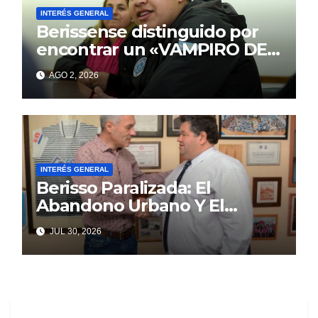
INTERÉS GENERAL
Berissense distinguido por
encontrar un «VAMPIRO DE
MAR»
AGO 2, 2026
INTERÉS GENERAL
Berisso Paralizada: El
Abandono Urbano Y El
Despilfarro Político Repiten
JUL 30, 2026
Una Vieja Historia De
Ineficiencia