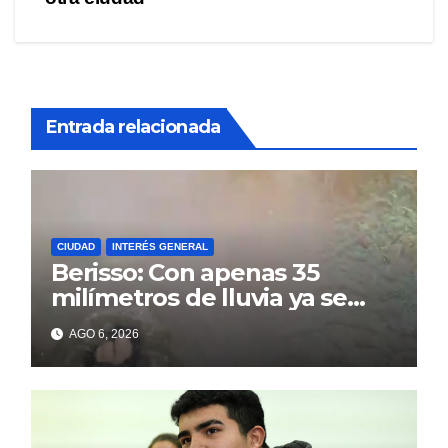
Entrada relacionada
CIUDAD
INTERÉS GENERAL
Berisso: Con apenas 35
milímetros de lluvia ya se
sienten los problemas
AGO 6, 2026