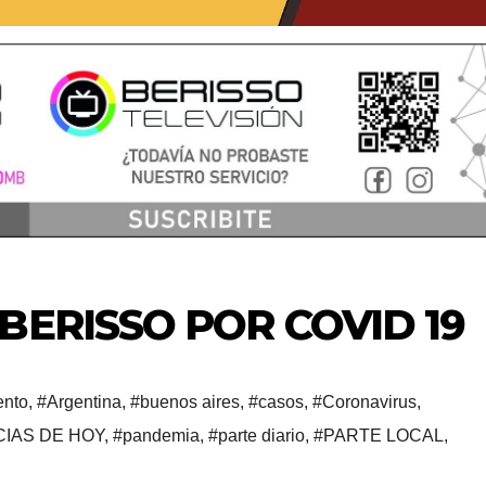
BERISSO POR COVID 19
ento
,
#Argentina
,
#buenos aires
,
#casos
,
#Coronavirus
,
CIAS DE HOY
,
#pandemia
,
#parte diario
,
#PARTE LOCAL
,