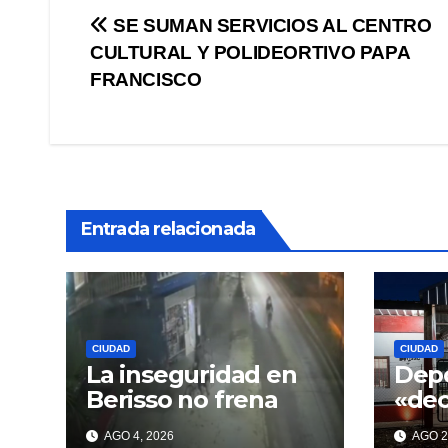
Navegación
SE SUMAN SERVICIOS AL CENTRO
CULTURAL Y POLIDEORTIVO PAPA
de
FRANCISCO
entradas
Entrada relacionada
CIUDAD
CIUDAD
La inseguridad en
Depo
Berisso no frena
«de
con 
AGO 4, 2026
AGO 2