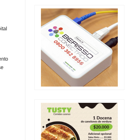
ital
ento
se