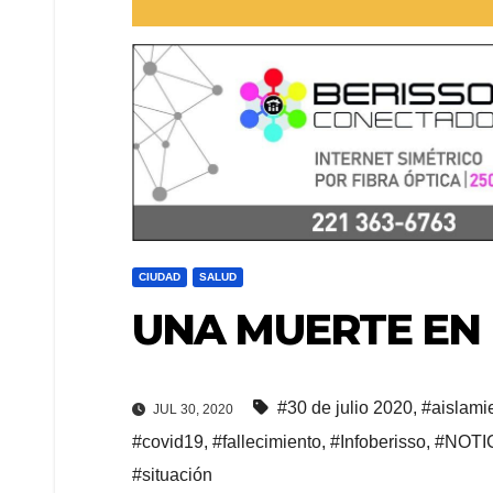
CIUDAD
SALUD
UNA MUERTE EN 
#30 de julio 2020
,
#aislami
JUL 30, 2020
#covid19
,
#fallecimiento
,
#Infoberisso
,
#NOTI
#situación