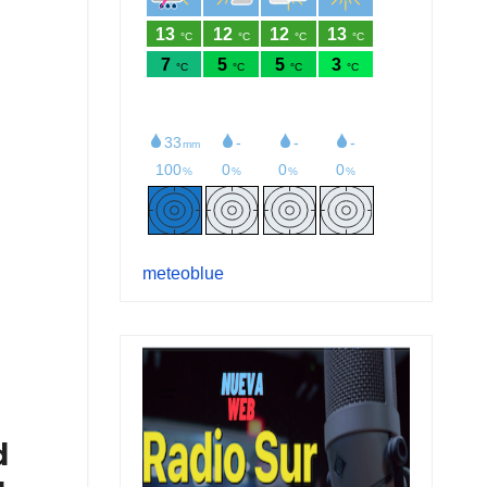
meteoblue
d