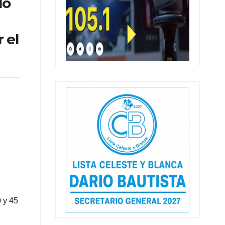
do
 el
0 y 45