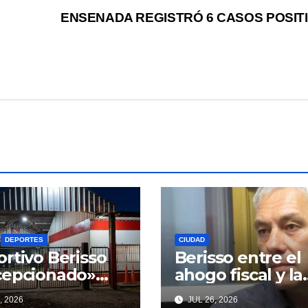
ENSENADA REGISTRÓ 6 CASOS POSIT
DEPORTES
CIUDAD
rtivo Berisso
Berisso entre el
cepcionado»
ahogo fiscal y la
Cagliardi y sus
parálisis: un
, 2026
JUL 26, 2026