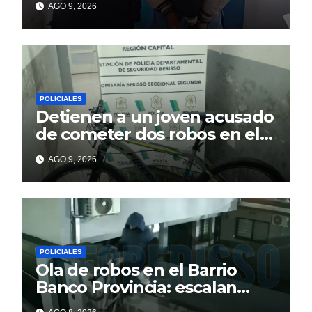
AGO 9, 2026
atrapó tras un intento de
fuga
POLICIALES
Detienen a un joven acusado
de cometer dos robos en el
barrio Banco Provincia
AGO 9, 2026
POLICIALES
Ola de robos en el Barrio
Banco Provincia: escalan
paredes en la noche y nadie