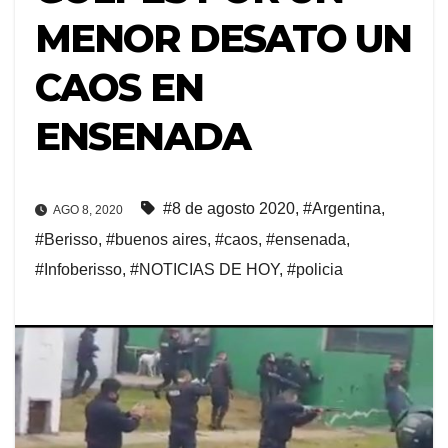
MENOR DESATO UN
CAOS EN
ENSENADA
#8 de agosto 2020
,
#Argentina
,
AGO 8, 2020
#Berisso
,
#buenos aires
,
#caos
,
#ensenada
,
#Infoberisso
,
#NOTICIAS DE HOY
,
#policia