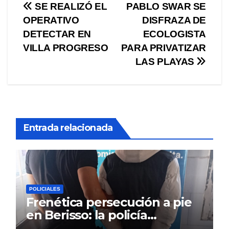
Navegación
SE REALIZÓ EL
PABLO SWAR SE
OPERATIVO
DISFRAZA DE
de
DETECTAR EN
ECOLOGISTA
entradas
VILLA PROGRESO
PARA PRIVATIZAR
LAS PLAYAS
Entrada relacionada
POLICIALES
Frenética persecución a pie
en Berisso: la policía
reconoció a un prófugo y lo