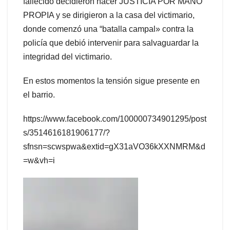
fallecido decidieron hacer JUSTICIA POR MANO
PROPIA y se dirigieron a la casa del victimario,
donde comenzó una “batalla campal» contra la
policía que debió intervenir para salvaguardar la
integridad del victimario.
En estos momentos la tensión sigue presente en
el barrio.
https://www.facebook.com/100000734901295/post
s/3514616181906177/?
sfnsn=scwspwa&extid=gX31aVO36kXXNMRM&d
=w&vh=i
Reproductor
de
vídeo