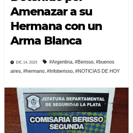
Amenazar a su
Hermana con un
Arma Blanca
#Argentina
,
#Berisso
,
#buenos
DIC 14, 2025
aires
,
#hermano
,
#Infoberisso
,
#NOTICIAS DE HOY