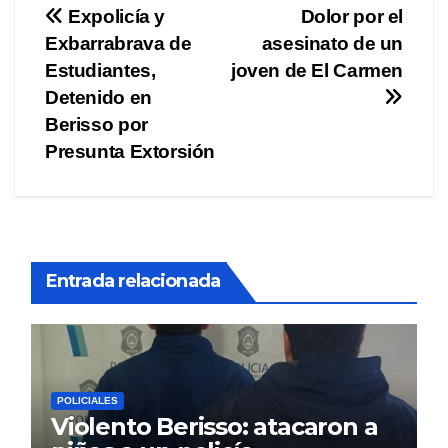
Navegación
Expolicía y
Dolor por el
Exbarrabrava de
asesinato de un
de
Estudiantes,
joven de El Carmen
entradas
Detenido en
Berisso por
Presunta Extorsión
Entrada relacionada
POLICIALES
Violento Berisso: atacaron a