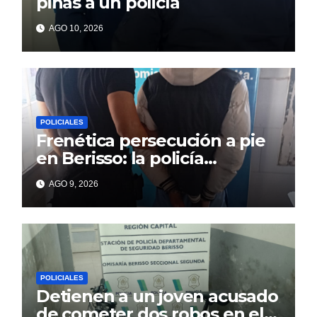
piñas a un policía
AGO 10, 2026
POLICIALES
Frenética persecución a pie
en Berisso: la policía
reconoció a un prófugo y lo
AGO 9, 2026
atrapó tras un intento de
fuga
POLICIALES
Detienen a un joven acusado
de cometer dos robos en el