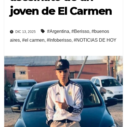
joven de El Carmen
#Argentina
,
#Berisso
,
#buenos
DIC 13, 2025
aires
,
#el carmen
,
#Infoberisso
,
#NOTICIAS DE HOY