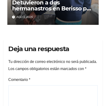
Detuvieron a dos
hermanastros en Berisso por
matar a puñaladas a un
AGO 3, 2026
tatuador
Deja una respuesta
Tu dirección de correo electrónico no será publicada.
Los campos obligatorios están marcados con
*
Comentario
*