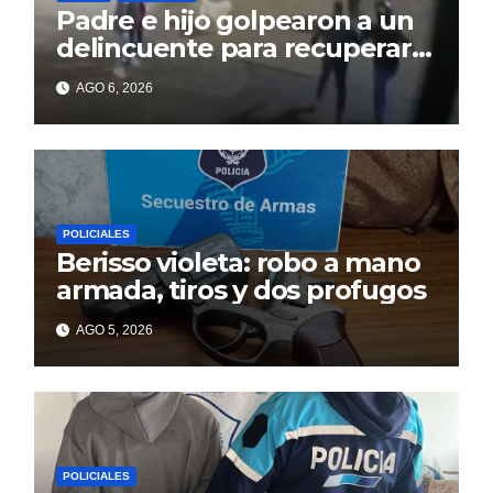
Padre e hijo golpearon a un
delincuente para recuperar
un celular robado en Berisso
AGO 6, 2026
POLICIALES
Berisso violeta: robo a mano
armada, tiros y dos profugos
AGO 5, 2026
POLICIALES