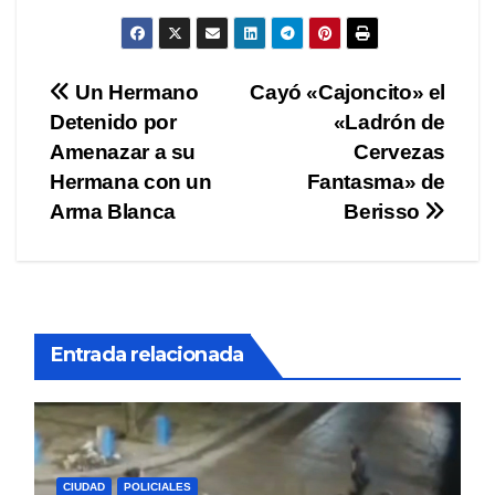
Navegación
Un Hermano
Cayó «Cajoncito» el
Detenido por
«Ladrón de
de
Amenazar a su
Cervezas
entradas
Hermana con un
Fantasma» de
Arma Blanca
Berisso
Entrada relacionada
CIUDAD
POLICIALES