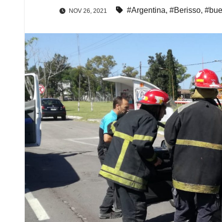
#Argentina
,
#Berisso
,
#bue
NOV 26, 2021