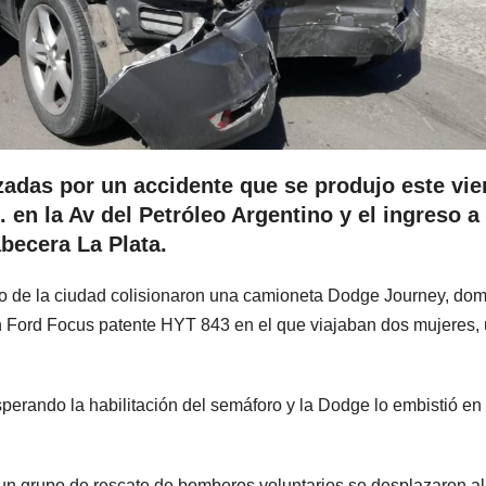
zadas por un accidente que se produjo este vie
 en la Av del Petróleo Argentino y el ingreso a
becera La Plata.
tro de la ciudad colisionaron una camioneta Dodge Journey, dom
 Ford Focus patente HYT 843 en el que viajaban dos mujeres,
perando la habilitación del semáforo y la Dodge lo embistió en
y un grupo de rescate de bomberos voluntarios se desplazaron al