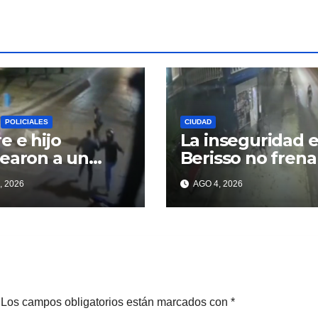
POLICIALES
CIUDAD
e e hijo
La inseguridad 
earon a un
Berisso no frena
ncuente para
, 2026
AGO 4, 2026
perar un
lar robado en
sso
Los campos obligatorios están marcados con
*