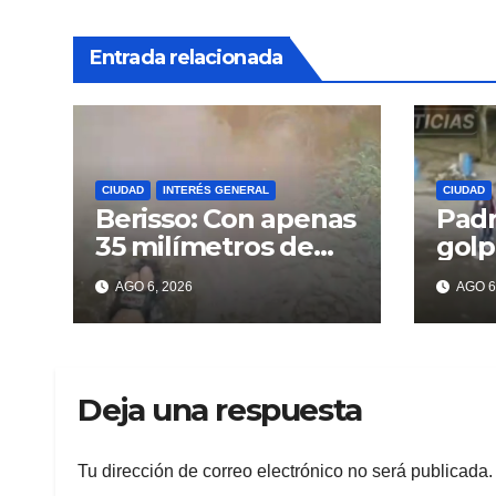
Entrada relacionada
CIUDAD
INTERÉS GENERAL
CIUDAD
Berisso: Con apenas
Padr
35 milímetros de
golp
lluvia ya se sienten
deli
AGO 6, 2026
AGO 6
los problemas
recu
celu
Beri
Deja una respuesta
Tu dirección de correo electrónico no será publicada.