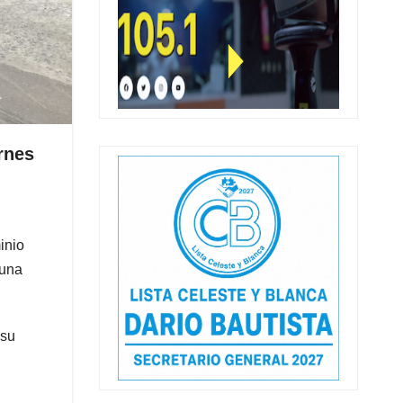
rnes
inio
 una
 su