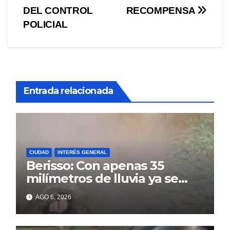
entradas
DEL CONTROL
RECOMPENSA
POLICIAL
Entrada relacionada
CIUDAD
INTERÉS GENERAL
Berisso: Con apenas 35
milímetros de lluvia ya se
sienten los problemas
AGO 6, 2026