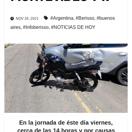
#Argentina
,
#Berisso
,
#buenos
NOV 26, 2021
aires
,
#Infoberisso
,
#NOTICIAS DE HOY
En la jornada de éste día viernes,
cerca de las 14 horas y por causas