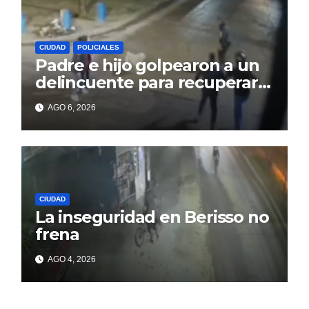
CIUDAD
POLICIALES
Padre e hijo golpearon a un
delincuente para recuperar
un celular robado en Berisso
AGO 6, 2026
CIUDAD
La inseguridad en Berisso no
frena
AGO 4, 2026