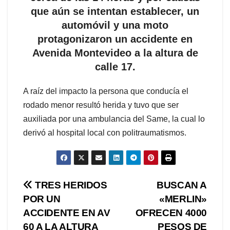
que aún se intentan establecer, un
automóvil y una moto
protagonizaron un accidente en
Avenida Montevideo a la altura de
calle 17.
A raíz del impacto la persona que conducía el
rodado menor resultó herida y tuvo que ser
auxiliada por una ambulancia del Same, la cual lo
derivó al hospital local con politraumatismos.
Navegación
TRES HERIDOS
BUSCAN A
POR UN
«MERLIN»
de
ACCIDENTE EN AV
OFRECEN 4000
60 A LA ALTURA
PESOS DE