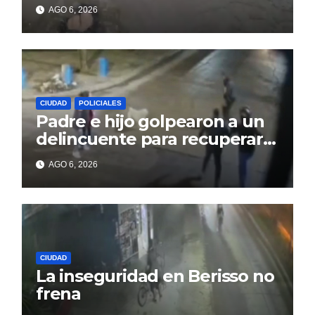
sienten los problemas
AGO 6, 2026
CIUDAD
POLICIALES
Padre e hijo golpearon a un
delincuente para recuperar
un celular robado en Berisso
AGO 6, 2026
CIUDAD
La inseguridad en Berisso no
frena