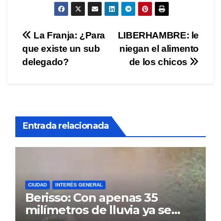
Navegación
La Franja: ¿Para
LIBERHAMBRE: le
que existe un sub
niegan el alimento
de
delegado?
de los chicos
entradas
Entrada relacionada
CIUDAD
INTERÉS GENERAL
Berisso: Con apenas 35
milímetros de lluvia ya se