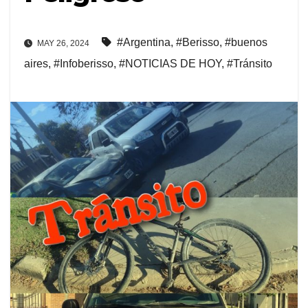
#Argentina
,
#Berisso
,
#buenos
MAY 26, 2024
aires
,
#Infoberisso
,
#NOTICIAS DE HOY
,
#Tránsito