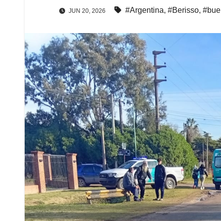
#Argentina
,
#Berisso
,
#bue
JUN 20, 2026