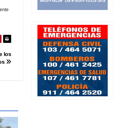
mente
a
e los
dos