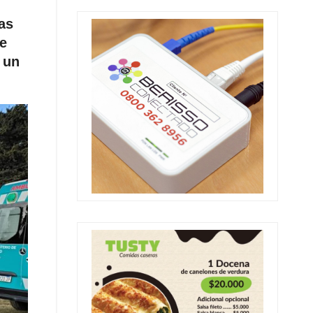
ras
de
 un