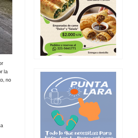
or
r la
o, no
la