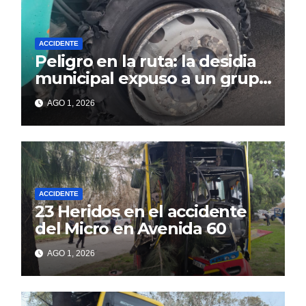
ACCIDENTE
Peligro en la ruta: la desidia
municipal expuso a un grupo
de berissenses
AGO 1, 2026
ACCIDENTE
23 Heridos en el accidente
del Micro en Avenida 60
AGO 1, 2026