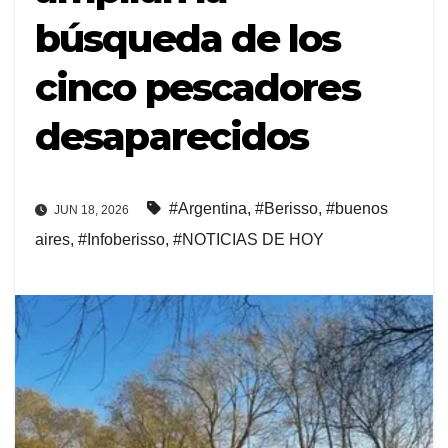
búsqueda de los
cinco pescadores
desaparecidos
#Argentina
,
#Berisso
,
#buenos
JUN 18, 2026
aires
,
#Infoberisso
,
#NOTICIAS DE HOY