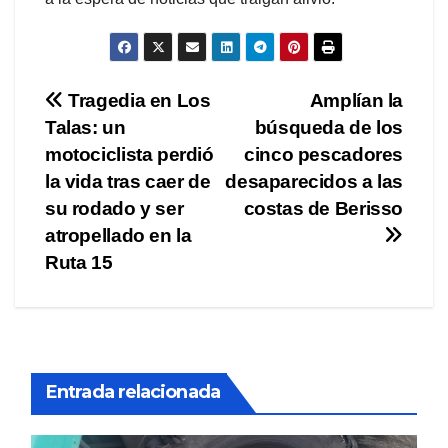
Navegación
Tragedia en Los
Amplían la
Talas: un
búsqueda de los
de
motociclista perdió
cinco pescadores
entradas
la vida tras caer de
desaparecidos a las
su rodado y ser
costas de Berisso
atropellado en la
Ruta 15
Entrada relacionada