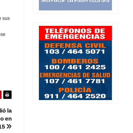
e sus
 se
ió la
do en
 15