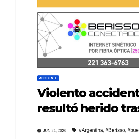
ACCIDENTE
Violento accident
resultó herido tra
#Argentina
,
#Berisso
,
#bue
JUN 21, 2026