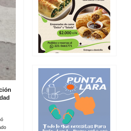
ción
edad
nó
ado