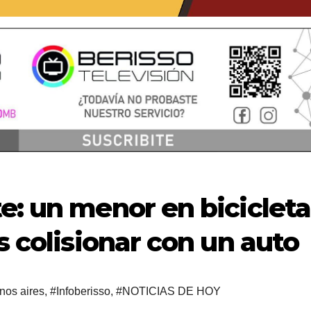
e: un menor en bicicleta
s colisionar con un auto
nos aires
,
#Infoberisso
,
#NOTICIAS DE HOY