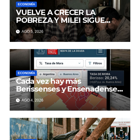
ECONOMÍA
VUELVE A CRECER LA
POBREZA Y MILEI SIGUE
MINTIENDO
AGO 5, 2026
ECONOMÍA
Cada vez hay más
Berissenses y Ensenadenses
con deudas incobrables
AGO 4, 2026