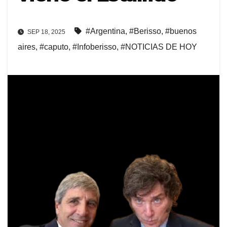
#Argentina
,
#Berisso
,
#buenos
SEP 18, 2025
aires
,
#caputo
,
#Infoberisso
,
#NOTICIAS DE HOY