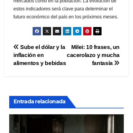
mercados como en la población. La evolución de
estos indicadores será clave para determinar el
futuro económico del país en los próximos meses.
Navegación
Sube el dólar y la
Milei: 10 frases, un
inflación en
cacerolazo y mucha
de
alimentos y bebidas
fantasía
entradas
Entrada relacionada