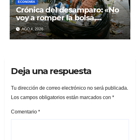
ECONOMÍA
Crónica del desamparo: «No
voy a romper la bolsa,
quédese tranquilo…»
AGO 4, 2026
Deja una respuesta
Tu dirección de correo electrónico no será publicada.
Los campos obligatorios están marcados con
*
Comentario
*