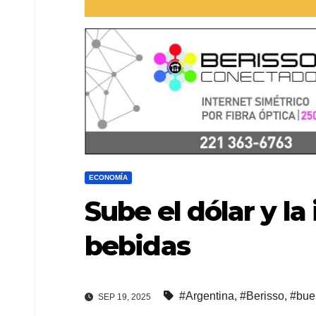
ECONOMÍA
Sube el dólar y la
bebidas
#Argentina
,
#Berisso
,
#bue
SEP 19, 2025