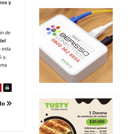
eos y
ón de
del
e esta
 y,
rama
ido