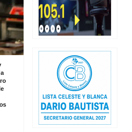
y
la
bro
de
nos